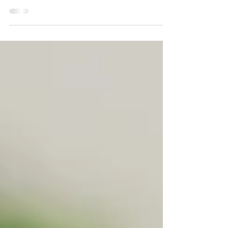
Tu t’es lancé.e dans un projet, tu y as mis ton
énergie, du temps, parfois toutes tes
économies. Mais voilà que le doute s’installe. Tu
n’as plus l’élan, tu sens que ça ne te correspond
plus vraiment. Et pourtant, tu continues.
Bienvenue dans le biais d’engagement, un
mécanisme psychologique aussi courant que
coûteux, et puissamment ancré dans notre
fonctionnement mental.