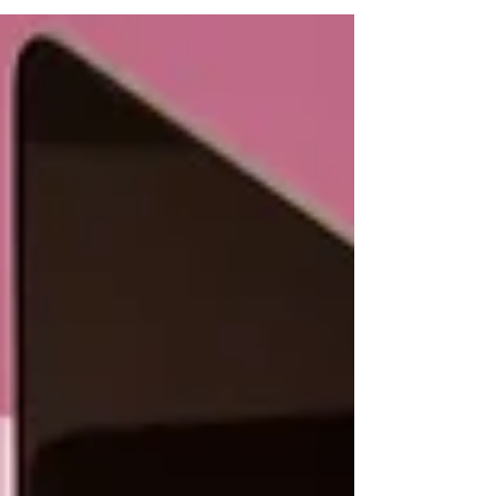
c’est un acte de soin. Et ça, c’est peut-être plus
miraculeux qu’un réveil à 5h.