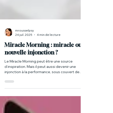
mrousselpsy
24 juil. 2025
4 min de lecture
Miracle Morning : miracle ou
nouvelle injonction ?
Le Miracle Morning peut être une source
d’inspiration. Mais il peut aussi devenir une
injonction à la performance, sous couvert de
bien-être. Écouter son rythme, c’est déjà un
acte de lucidité. Créer une routine sur mesure,
c’est un acte de soin. Et ça, c’est peut-être plus
miraculeux qu’un réveil à 5h.