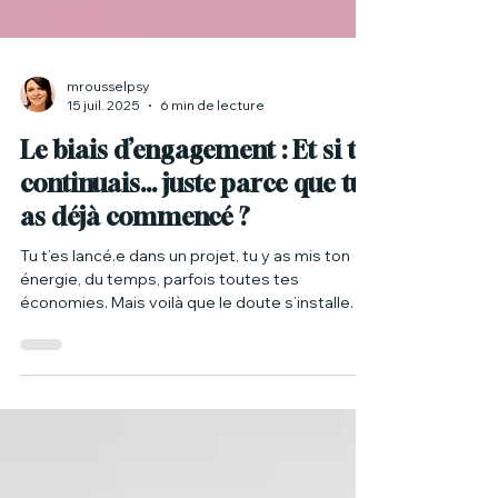
mrousselpsy
15 juil. 2025
6 min de lecture
Le biais d’engagement : Et si tu
continuais... juste parce que tu
as déjà commencé ?
Tu t’es lancé.e dans un projet, tu y as mis ton
énergie, du temps, parfois toutes tes
économies. Mais voilà que le doute s’installe. Tu
n’as plus l’élan, tu sens que ça ne te correspond
plus vraiment. Et pourtant, tu continues.
Bienvenue dans le biais d’engagement, un
mécanisme psychologique aussi courant que