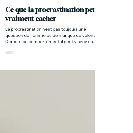
mrousselpsy
23 juin 2025
2 min de lecture
Ce que la procrastination peut
vraiment cacher
La procrastination n’est pas toujours une
question de flemme ou de manque de volonté.
Derrière ce comportement, il peut y avoir un
besoin, une surcharge, une peur ou un
désalignement. Ce post propose une réflexion
nuancée sur les différentes formes que peut
prendre la procrastination et invite à mieux
comprendre ce que ce mécanisme cherche
parfois à protéger.