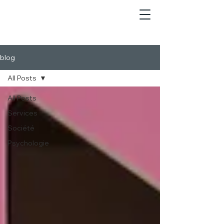
blog
All Posts
All Posts
Services
Société
Psychologie