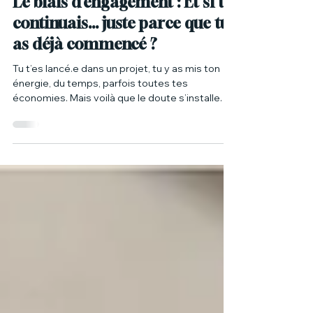
Le biais d’engagement : Et si tu
continuais... juste parce que tu
as déjà commencé ?
Tu t’es lancé.e dans un projet, tu y as mis ton
énergie, du temps, parfois toutes tes
économies. Mais voilà que le doute s’installe. Tu
n’as plus l’élan, tu sens que ça ne te correspond
plus vraiment. Et pourtant, tu continues.
Bienvenue dans le biais d’engagement, un
mécanisme psychologique aussi courant que
coûteux, et puissamment ancré dans notre
fonctionnement mental.